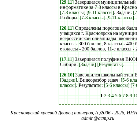
[29.11]
Завершился муниципальный
информатике за 7-8 классы в Красно
[7-8 классы]
[9-11 классы]
. Задачи:
[
Разборы:
[7-8 классы]
[9-11 классы]
.
[26.11]
Определены пороговые балл
учащихся г. Красноярска на муници
всероссийской олимпиады школьник
классы - 300 баллов, 8 классы - 400 б
е классы - 200 баллов, 11-е классы - 
[17.11]
Завершился полуфинал ВКО
Сибири:
[Задачи]
[Результаты]
.
[26.10]
Завершился школьный этап 
[Задачи]
. Видеоразбор задач:
[5-6 кл
классы]
. Результаты:
[5-6 классы]
[7-
1
2
3
4
5
6
7
8
9
1
Красноярский краевой Дворец пионеров, (c)2006 - 2026, ИНН
admin@acmp.ru