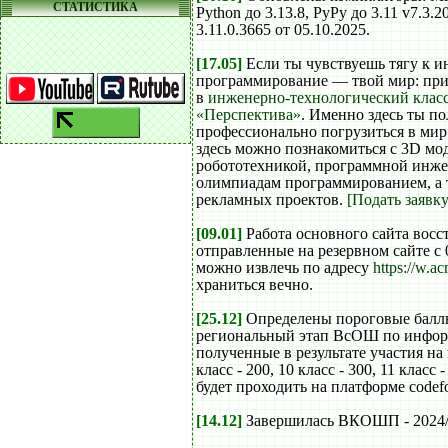
СТАТИСТИКА
Python до 3.13.8, PyPy до 3.11 v7.3
3.11.0.3665 от 05.10.2025.
[17.05]
Если ты чувствуешь тягу к 
программирование — твой мир: при
в
инженерно-технологический кла
«Перспектива»
. Именно здесь ты п
профессионально погрузиться в мир
здесь можно познакомиться с 3D мо
робототехникой, программной инже
олимпиадам программированием, а 
рекламных проектов.
[Подать заявку
[09.01]
Работа основного сайта восс
отправленные на резервном сайте с 0
можно извлечь по адресу
https://w.a
храниться вечно.
[25.12]
Определены пороговые баллы
региональный этап ВсОШ по инфор
полученные в результате участия на
класс - 200, 10 класс - 300, 11 класс
будет проходить на платформе codefo
[14.12]
Завершилась ВКОШП - 2024/