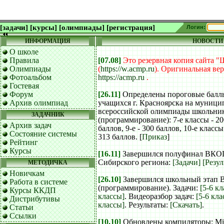
[задачи]
[курсы]
[олимпиады]
[регистрация]
Логин:
ИНФОРМАЦИЯ
НОВОСТИ
О школе
Правила
[07.08]
Это резервная копия сайта 
Олимпиады
(
https://w.acmp.ru
).
Оригинальная вер
Фотоальбом
https://acmp.ru
.
Гостевая
Форум
[26.11]
Определены пороговые балл
Архив олимпиад
учащихся г. Красноярска на муници
всероссийской олимпиады школьни
ЗАДАЧНИК
(программирование): 7-е классы - 20
Архив задач
баллов, 9-е - 300 баллов, 10-е классы
Состояние системы
313 баллов. [
Приказ
]
Рейтинг
Курсы
[16.11]
Завершился полуфинал ВКО
Сибирского региона:
[Задачи]
[Резул
МЕТОДИЧКА
Новичкам
[26.10]
Завершился школьный этап 
Работа в системе
(программирование). Задачи:
[5-6 к
Курсы ККДП
классы]
. Видеоразбор задач:
[5-6 кла
Дистрибутивы
классы]
. Результаты:
[Скачать]
.
Статьи
Ссылки
[10.10]
Обновлены компиляторы: Mi