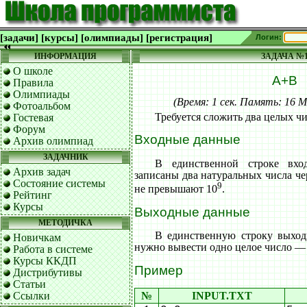
[задачи]
[курсы]
[олимпиады]
[регистрация]
Логин:
ИНФОРМАЦИЯ
ЗАДАЧА №
О школе
A+B
Правила
Олимпиады
(Время: 1 сек. Память: 16
Фотоальбом
Требуется сложить два целых чи
Гостевая
Форум
Входные данные
Архив олимпиад
ЗАДАЧНИК
В единственной строке вх
Архив задач
записаны два натуральных числа че
Состояние системы
9
не превышают 10
.
Рейтинг
Курсы
Выходные данные
МЕТОДИЧКА
В единственную строку выхо
Новичкам
нужно вывести одно целое число — 
Работа в системе
Курсы ККДП
Пример
Дистрибутивы
Статьи
Ссылки
№
INPUT.TXT