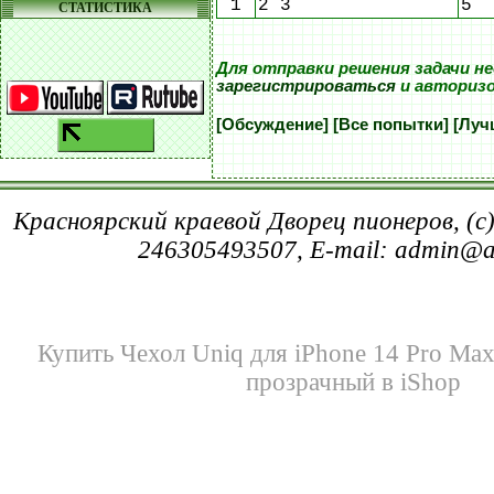
1
2 3
5
СТАТИСТИКА
Для отправки решения задачи н
зарегистрироваться
и авториз
[Обсуждение]
[Все попытки]
[Луч
Красноярский краевой Дворец пионеров, (c
246305493507, E-mail: admin@
Купить Чехол Uniq для iPhone 14 Pro Max
прозрачный в iShop