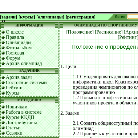
[задачи]
[курсы]
[олимпиады]
[регистрация]
Логин:
ИНФОРМАЦИЯ
ОЛИМПИАДЫ ПО СПОРТИВНОМУ
О школе
[Положение]
[Расписание]
[Архи
Правила
[Рейтинг
Олимпиады
Положение о проведен
Фотоальбом
Гостевая
Форум
Архив олимпиад
1. Цели
ЗАДАЧНИК
1.1 Смоделировать для школьн
Архив задач
информатики школ Красноярск
Состояние системы
проведения чемпионатов по 
Рейтинг
программированию
Курсы
1.2 Повысить профессиональ
МЕТОДИЧКА
участников проекта в област
Новичкам
Работа в системе
2. Задачи
Курсы ККДП
Дистрибутивы
2.1 Создать общедоступный по
Статьи
олимпиад
Ссылки
2.2 Привлечь к участию в про