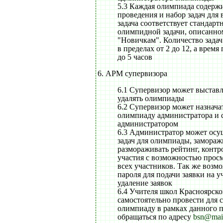
5.3 Каждая олимпиада содержи
проведения и набор задач для
задача соответствует стандар
олимпидной задачи, описанном
"Новичкам". Количество задач
в пределах от 2 до 12, а время
до 5 часов
6. АРМ супервизора
6.1 Супервизор может выставл
удалять олимпиады
6.2 Супервизор может назнача
олимпиаду администратора и с
администратором
6.3 Администратор может осу
задач для олимпиады, замораж
размораживать рейтинг, контр
участия с возможностью просм
всех участников. Так же возм
пароля для подачи заявки на у
удаление заявок
6.4 Учителя школ Красноярск
самостоятельно провести для 
олимпиаду в рамках данного п
обращаться по адресу
bsn@mail