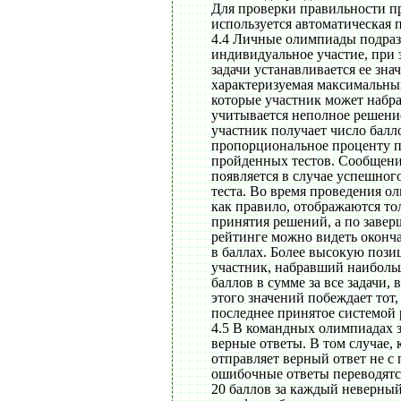
Для проверки правильности п
используется автоматическая 
4.4 Личные олимпиады подра
индивидуальное участие, при 
задачи устанавливается ее зна
характеризуемая максимальны
которые участник может набра
учитывается неполное решение
участник получает число балл
пропорциональное проценту 
пройденных тестов. Сообщени
появляется в случае успешног
теста. Во время проведения о
как правило, отображаются то
принятия решений, а по заве
рейтинге можно видеть оконча
в баллах. Более высокую поз
участник, набравший наиболь
баллов в сумме за все задачи, 
этого значений побеждает тот,
последнее принятое системой
4.5 В командных олимпиадах 
верные ответы. В том случае, 
отправляет верный ответ не с
ошибочные ответы переводятс
20 баллов за каждый неверный 