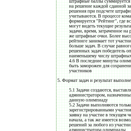
штрафные баллы суммируется 
на решение каждой сданной з
решения при подсчете штрафн
учитываются. В процессе ком
формируется "Рейтинг", где вс
могут видеть текущие результ
задачи, время, затраченное на 
же штрафные очки. Более выс
рейтинге занимает тот участн
больше задач. В случае равног
решенных задач победитель оп
наименьшему числу штрафных
4.6 В последние минуты олим
быть заморожен для сохранен
участников
5. Формат задач и результат выполн
5.1 Задачи создаются, выстав
администратором, назначенны
данную олимпиаду
5.2 Задачи выполняются тольк
зарегистрированными участн
заявку на участие в текущем ч
начала, а так же имеется возм
решений за любого из участни
администратора олимпиады