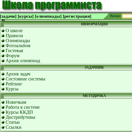
[задачи]
[курсы]
[олимпиады]
[регистрация]
Логин:
ИНФОРМАЦИЯ
О школе
Правила
Олимпиады
Фотоальбом
Гостевая
Форум
Архив олимпиад
ЗАДАЧНИК
Архив задач
Состояние системы
Рейтинг
Курсы
МЕТОДИЧКА
Новичкам
Работа в системе
Курсы ККДП
Дистрибутивы
Статьи
Ссылки