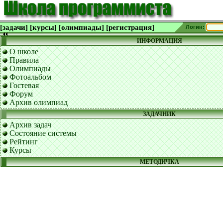
[задачи]
[курсы]
[олимпиады]
[регистрация]
Логин:
ИНФОРМАЦИЯ
О школе
Правила
Олимпиады
Фотоальбом
Гостевая
Форум
Архив олимпиад
ЗАДАЧНИК
Архив задач
Состояние системы
Рейтинг
Курсы
МЕТОДИЧКА