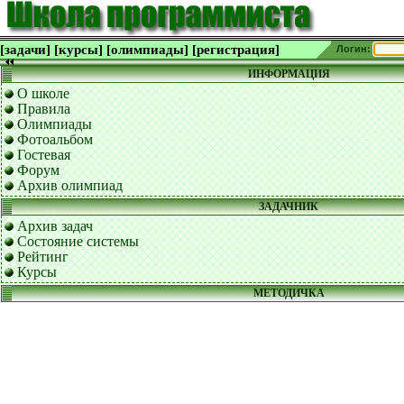
[задачи]
[курсы]
[олимпиады]
[регистрация]
Логин:
ИНФОРМАЦИЯ
О школе
Правила
Олимпиады
Фотоальбом
Гостевая
Форум
Архив олимпиад
ЗАДАЧНИК
Архив задач
Состояние системы
Рейтинг
Курсы
МЕТОДИЧКА