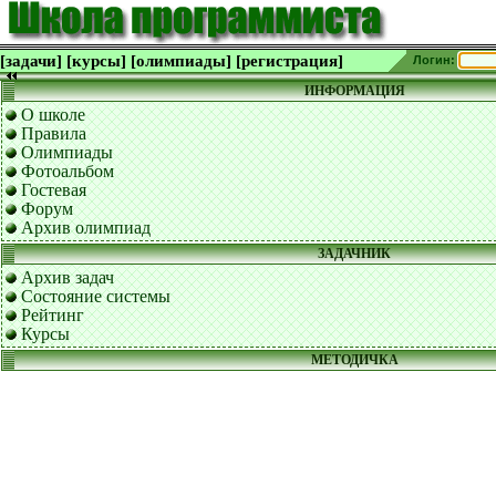
[задачи]
[курсы]
[олимпиады]
[регистрация]
Логин:
ИНФОРМАЦИЯ
О школе
Правила
Олимпиады
Фотоальбом
Гостевая
Форум
Архив олимпиад
ЗАДАЧНИК
Архив задач
Состояние системы
Рейтинг
Курсы
МЕТОДИЧКА