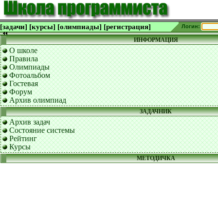
[задачи]
[курсы]
[олимпиады]
[регистрация]
Логин:
ИНФОРМАЦИЯ
О школе
Правила
Олимпиады
Фотоальбом
Гостевая
Форум
Архив олимпиад
ЗАДАЧНИК
Архив задач
Состояние системы
Рейтинг
Курсы
МЕТОДИЧКА