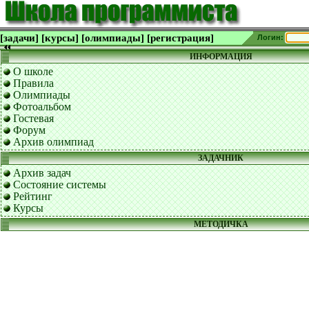
[задачи]
[курсы]
[олимпиады]
[регистрация]
Логин:
ИНФОРМАЦИЯ
О школе
Правила
Олимпиады
Фотоальбом
Гостевая
Форум
Архив олимпиад
ЗАДАЧНИК
Архив задач
Состояние системы
Рейтинг
Курсы
МЕТОДИЧКА