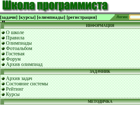
[задачи]
[курсы]
[олимпиады]
[регистрация]
Логин:
ИНФОРМАЦИЯ
О школе
Правила
Олимпиады
Фотоальбом
Гостевая
Форум
Архив олимпиад
ЗАДАЧНИК
Архив задач
Состояние системы
Рейтинг
Курсы
МЕТОДИЧКА