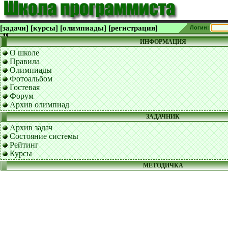
[задачи]
[курсы]
[олимпиады]
[регистрация]
Логин:
ИНФОРМАЦИЯ
О школе
Правила
Олимпиады
Фотоальбом
Гостевая
Форум
Архив олимпиад
ЗАДАЧНИК
Архив задач
Состояние системы
Рейтинг
Курсы
МЕТОДИЧКА