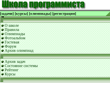
[задачи]
[курсы]
[олимпиады]
[регистрация]
О школе
Правила
Олимпиады
Фотоальбом
Гостевая
Форум
Архив олимпиад
Архив задач
Состояние системы
Рейтинг
Курсы