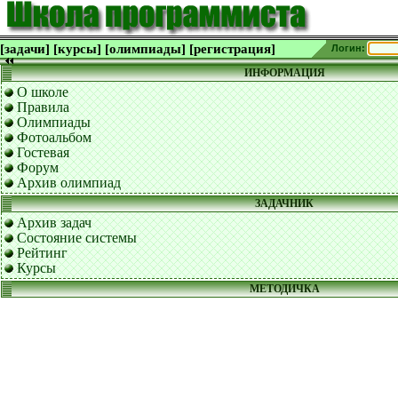
[задачи]
[курсы]
[олимпиады]
[регистрация]
Логин:
ИНФОРМАЦИЯ
О школе
Правила
Олимпиады
Фотоальбом
Гостевая
Форум
Архив олимпиад
ЗАДАЧНИК
Архив задач
Состояние системы
Рейтинг
Курсы
МЕТОДИЧКА