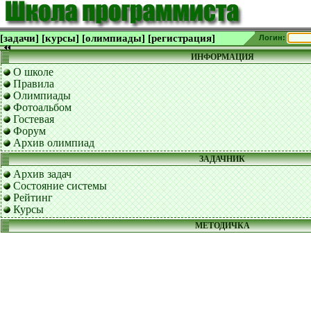
[задачи]
[курсы]
[олимпиады]
[регистрация]
Логин:
ИНФОРМАЦИЯ
О школе
Правила
Олимпиады
Фотоальбом
Гостевая
Форум
Архив олимпиад
ЗАДАЧНИК
Архив задач
Состояние системы
Рейтинг
Курсы
МЕТОДИЧКА