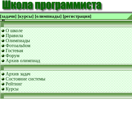
[задачи]
[курсы]
[олимпиады]
[регистрация]
О школе
Правила
Олимпиады
Фотоальбом
Гостевая
Форум
Архив олимпиад
Архив задач
Состояние системы
Рейтинг
Курсы