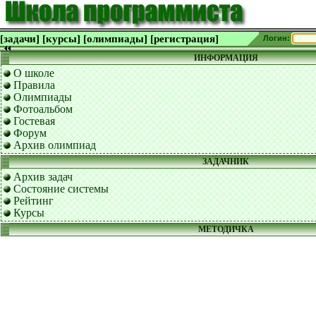
[задачи]
[курсы]
[олимпиады]
[регистрация]
Логин:
ИНФОРМАЦИЯ
О школе
Правила
Олимпиады
Фотоальбом
Гостевая
Форум
Архив олимпиад
ЗАДАЧНИК
Архив задач
Состояние системы
Рейтинг
Курсы
МЕТОДИЧКА