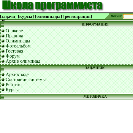
[задачи]
[курсы]
[олимпиады]
[регистрация]
Логин:
ИНФОРМАЦИЯ
О школе
Правила
Олимпиады
Фотоальбом
Гостевая
Форум
Архив олимпиад
ЗАДАЧНИК
Архив задач
Состояние системы
Рейтинг
Курсы
МЕТОДИЧКА