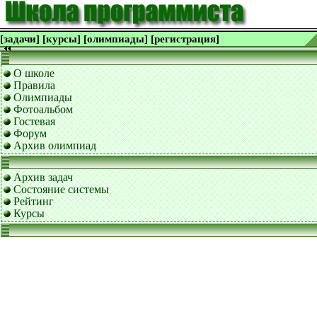
[задачи]
[курсы]
[олимпиады]
[регистрация]
О школе
Правила
Олимпиады
Фотоальбом
Гостевая
Форум
Архив олимпиад
Архив задач
Состояние системы
Рейтинг
Курсы