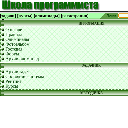
[задачи]
[курсы]
[олимпиады]
[регистрация]
Логин:
ИНФОРМАЦИЯ
О школе
Правила
Олимпиады
Фотоальбом
Гостевая
Форум
Архив олимпиад
ЗАДАЧНИК
Архив задач
Состояние системы
Рейтинг
Курсы
МЕТОДИЧКА