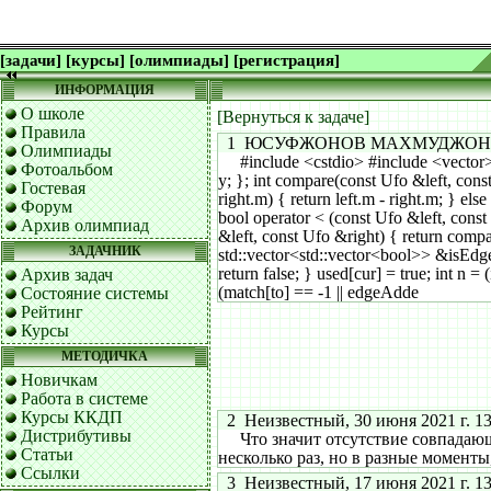
[задачи]
[курсы]
[олимпиады]
[регистрация]
ИНФОРМАЦИЯ
О школе
[Вернуться к задаче]
Правила
1 ЮСУФЖОНОВ МАХМУДЖОН, 30 но
Олимпиады
#include <cstdio> #include <vector> #i
Фотоальбом
y; }; int compare(const Ufo &left, const U
Гостевая
right.m) { return left.m - right.m; } else i
Форум
bool operator < (const Ufo &left, const
Архив олимпиад
&left, const Ufo &right) { return compa
ЗАДАЧНИК
std::vector<std::vector<bool>> &isEdge
return false; } used[cur] = true; int n = (
Архив задач
(match[to] == -1 || edgeAdde
Состояние системы
Рейтинг
Курсы
МЕТОДИЧКА
Новичкам
Работа в системе
Курсы ККДП
2 Неизвестный, 30 июня 2021 г. 13
Дистрибутивы
Что значит отсутствие совпадающи
Статьи
несколько раз, но в разные моменты,
Ссылки
3 Неизвестный, 17 июня 2021 г. 13