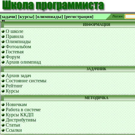
[задачи]
[курсы]
[олимпиады]
[регистрация]
Логин:
ИНФОРМАЦИЯ
О школе
Правила
Олимпиады
Фотоальбом
Гостевая
Форум
Архив олимпиад
ЗАДАЧНИК
Архив задач
Состояние системы
Рейтинг
Курсы
МЕТОДИЧКА
Новичкам
Работа в системе
Курсы ККДП
Дистрибутивы
Статьи
Ссылки