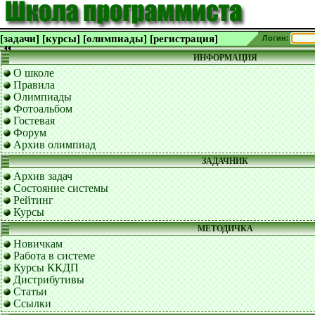
[задачи]
[курсы]
[олимпиады]
[регистрация]
Логин:
ИНФОРМАЦИЯ
О школе
Правила
Олимпиады
Фотоальбом
Гостевая
Форум
Архив олимпиад
ЗАДАЧНИК
Архив задач
Состояние системы
Рейтинг
Курсы
МЕТОДИЧКА
Новичкам
Работа в системе
Курсы ККДП
Дистрибутивы
Статьи
Ссылки