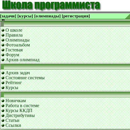
[задачи]
[курсы]
[олимпиады]
[регистрация]
О школе
Правила
Олимпиады
Фотоальбом
Гостевая
Форум
Архив олимпиад
Архив задач
Состояние системы
Рейтинг
Курсы
Новичкам
Работа в системе
Курсы ККДП
Дистрибутивы
Статьи
Ссылки