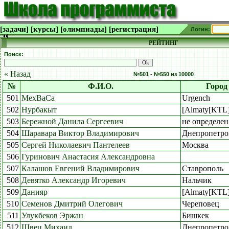
[задачи]
[курсы]
[олимпиады]
[регистрация]
Логин:
РЕЙТИНГ
Поиск:
« Назад
№501 - №550 из 10000
№
Ф.И.О.
Город
501
МехВаСа
Urgench
502
Нурбакыт
[Almaty[KTL]
503
Бережной Данила Сергеевич
не определен
504
Шаравара Виктор Владимирович
Днепропетро
505
Сергей Николаевич Пантелеев
Москва
506
Гуринович Анастасия Александровна
507
Калашов Евгений Владимирович
Ставрополь
508
Девятко Александр Игоревич
Нальчик
509
Данияр
[Almaty[KTL]
510
Семенов Дмитрий Олегович
Череповец
511
Улукбеков Эржан
Бишкек
512
Швец Михаил
Днепропетро