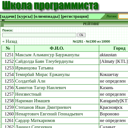
[задачи]
[курсы]
[олимпиады]
[регистрация]
Логин:
РЕЙТИНГ
Поиск:
« Назад
№1251 - №1300 из 10000
№
Ф.И.О.
Город
1251
Максым Альмансур Бауржанулы
aktaustan
1252
Сайдолда Баян Тлеубердиулы
[Almaty [KTL]
1253
Ирванцова Татьяна
1254
Темирбай Мирас Ержанулы
Кокшетау
1255
Солдатбай Али
не определен
1256
Хамитов Тагир Наилевич
Казань
1257
Неизвестный
не определен
1258
Нариман Имашев
Karagandy[KT
1259
Степанов Иван Дмитриевич
Красноярск
1260
Ненартович Евгений Геннадьевич
Вороново
1261
Сардор Маткаримов
не определен
1262
Даниил Сергеевич
Салават