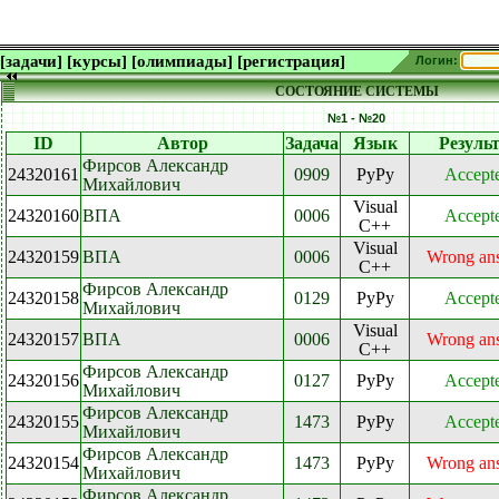
[задачи]
[курсы]
[олимпиады]
[регистрация]
Логин:
СОСТОЯНИЕ СИСТЕМЫ
№1 - №20
ID
Автор
Задача
Язык
Резуль
Фирсов Александр
24320161
0909
PyPy
Accept
Михайлович
Visual
24320160
ВПА
0006
Accept
C++
Visual
24320159
ВПА
0006
Wrong an
C++
Фирсов Александр
24320158
0129
PyPy
Accept
Михайлович
Visual
24320157
ВПА
0006
Wrong an
C++
Фирсов Александр
24320156
0127
PyPy
Accept
Михайлович
Фирсов Александр
24320155
1473
PyPy
Accept
Михайлович
Фирсов Александр
24320154
1473
PyPy
Wrong an
Михайлович
Фирсов Александр