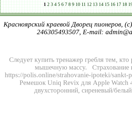
1
2
3
4
5
6
7
8
9
10
11
12
13
14
15
16
17
18
1
Красноярский краевой Дворец пионеров, (c
246305493507, E-mail: admin@
Следует
купить тренажер гребля
тем, кто
мышечную массу. Страхование 
https://polis.online/strahovanie-ipoteki/sankt-
Ремешок Uniq Revix для Apple Watch 
двухсторонний, сиреневый/белый