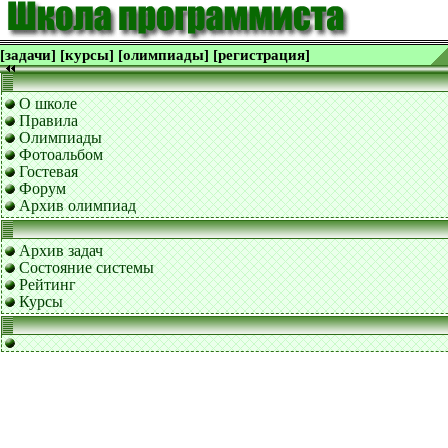
[задачи]
[курсы]
[олимпиады]
[регистрация]
О школе
Правила
Олимпиады
Фотоальбом
Гостевая
Форум
Архив олимпиад
Архив задач
Состояние системы
Рейтинг
Курсы