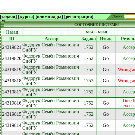
[задачи]
[курсы]
[олимпиады]
[регистрация]
Логин:
СОСТОЯНИЕ СИСТЕМЫ
« Назад
№341 - №360
ID
Автор
Задача
Язык
Резул
Федорук Семён Романович
24319821
1752
Go
Accep
СибГУ
Федорук Семён Романович
24319820
1752
Go
Accep
СибГУ
Федорук Семён Романович
24319819
1752
Go
Wrong a
СибГУ
Федорук Семён Романович
24319818
1752
Go
Wrong a
СибГУ
Федорук Семён Романович
24319817
1752
Go
Accep
СибГУ
Федорук Семён Романович
Time l
24319816
1752
Go
СибГУ
excee
Федорук Семён Романович
24319815
1752
Go
Accep
СибГУ
Федорук Семён Романович
24319814
1752
Go
Accep
СибГУ
Федорук Семён Романович