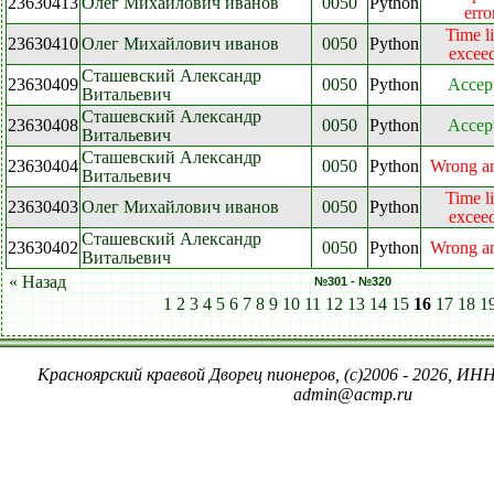
23630413
Олег Михайлович иванов
0050
Python
erro
Time l
23630410
Олег Михайлович иванов
0050
Python
excee
Сташевский Александр
23630409
0050
Python
Accep
Витальевич
Сташевский Александр
23630408
0050
Python
Accep
Витальевич
Сташевский Александр
23630404
0050
Python
Wrong a
Витальевич
Time l
23630403
Олег Михайлович иванов
0050
Python
excee
Сташевский Александр
23630402
0050
Python
Wrong a
Витальевич
« Назад
№301 - №320
1
2
3
4
5
6
7
8
9
10
11
12
13
14
15
16
17
18
1
Красноярский краевой Дворец пионеров, (c)2006 - 2026, ИНН
admin@acmp.ru