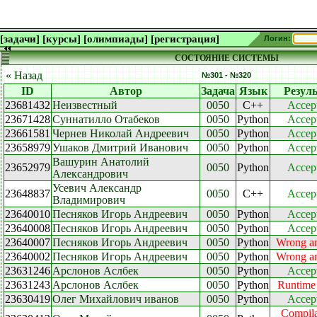
[задачи]
[курсы]
[олимпиады]
[регистрация]
Логин:
СОСТОЯНИЕ СИСТЕМЫ
« Назад
№301 - №320
ID
Автор
Задача
Язык
Резуль
23681432
Неизвестный
0050
C++
Accep
23671428
Суннатилло Отабеков
0050
Python
Accep
23661581
Чернев Николай Андреевич
0050
Python
Accep
23658979
Ушаков Дмитрий Иванович
0050
Python
Accep
Вашурин Анатолий
23652979
0050
Python
Accep
Александрович
Усевич Александр
23648837
0050
C++
Accep
Владимирович
23640010
Песняков Игорь Андреевич
0050
Python
Accep
23640008
Песняков Игорь Андреевич
0050
Python
Accep
23640007
Песняков Игорь Андреевич
0050
Python
Wrong a
23640002
Песняков Игорь Андреевич
0050
Python
Wrong a
23631246
Арслонов Аслбек
0050
Python
Accep
23631243
Арслонов Аслбек
0050
Python
Runtime 
23630419
Олег Михайлович иванов
0050
Python
Accep
Compila