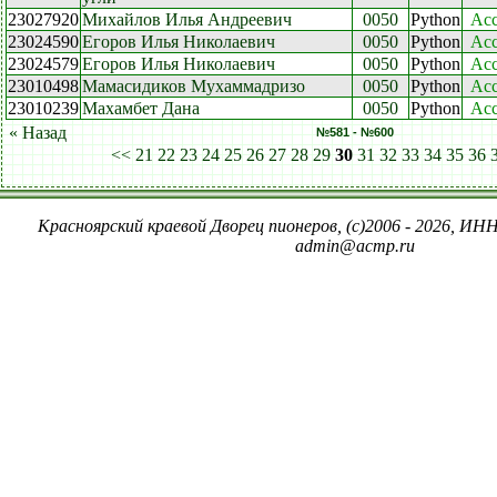
23027920
Михайлов Илья Андреевич
0050
Python
Acc
23024590
Егоров Илья Николаевич
0050
Python
Acc
23024579
Егоров Илья Николаевич
0050
Python
Acc
23010498
Мамасидиков Мухаммадризо
0050
Python
Acc
23010239
Махамбет Дана
0050
Python
Acc
« Назад
№581 - №600
<<
21
22
23
24
25
26
27
28
29
30
31
32
33
34
35
36
Красноярский краевой Дворец пионеров, (c)2006 - 2026, ИНН
admin@acmp.ru