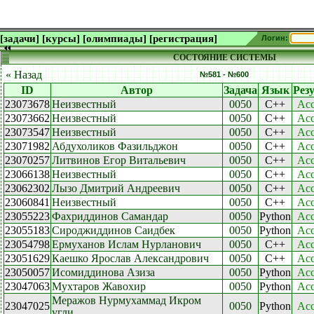
[задачи]
[курсы]
[олимпиады]
[регистрация]
Логин:
СОСТОЯНИЕ СИСТЕМЫ
« Назад
№581 - №600
ID
Автор
Задача
Язык
Рез
23073678
Неизвестный
0050
C++
Acc
23073662
Неизвестный
0050
C++
Acc
23073547
Неизвестный
0050
C++
Acc
23071982
Абдухоликов Фазильджон
0050
C++
Acc
23070257
Литвинов Егор Витальевич
0050
C++
Acc
23066138
Неизвестный
0050
C++
Acc
23062302
Лызо Дмитрий Андреевич
0050
C++
Acc
23060841
Неизвестный
0050
C++
Acc
23055223
Фахриддинов Самандар
0050
Python
Acc
23055183
Сироджиддинов Саидбек
0050
Python
Acc
23054798
Ермуханов Ислам Нурланович
0050
C++
Acc
23051629
Каешко Ярослав Александрович
0050
C++
Acc
23050057
Исомиддинова Азиза
0050
Python
Acc
23047063
Мухтаров Жавохир
0050
Python
Acc
Меражов Нурмухаммад Икром
23047025
0050
Python
Acc
угли