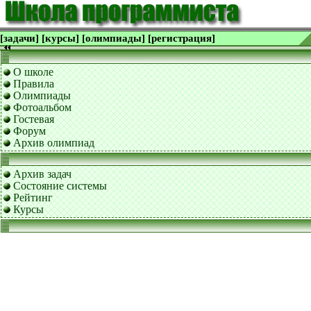
[задачи]
[курсы]
[олимпиады]
[регистрация]
О школе
Правила
Олимпиады
Фотоальбом
Гостевая
Форум
Архив олимпиад
Архив задач
Состояние системы
Рейтинг
Курсы