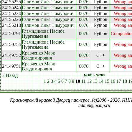
24155255
Галимов Илья Тимурович
0076
Python
Wrong an
24155245
Галимов Илья Тимурович
0076
Python
Wrong an
24155234
Галимов Илья Тимурович
0076
Python
Wrong an
24155226
Галимов Илья Тимурович
0076
Python
Wrong an
24155218
Галимов Илья Тимурович
0076
Python
Wrong an
Гламидинова Насиба
24150791
0076
Python
Compilation
Нургазыевна
Гламидинова Насиба
24150754
0076
Python
Wrong an
Нургазыевна
Кравченко Марк
24149752
0076
C++
Wrong an
Владимирович
Кравченко Марк
24149751
0076
C++
Wrong an
Владимирович
« Назад
№181 - №200
1
2
3
4
5
6
7
8
9
10
11
12
13
14
15
16
17
18
1
Красноярский краевой Дворец пионеров, (c)2006 - 2026, ИНН
admin@acmp.ru