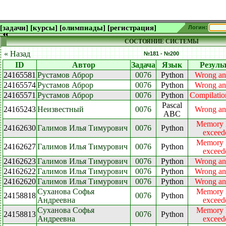
[задачи]
[курсы]
[олимпиады]
[регистрация]
Логин:
СОСТОЯНИЕ СИСТЕМЫ
« Назад
№181 - №200
ID
Автор
Задача
Язык
Резуль
24165581
Рустамов Аброр
0076
Python
Wrong an
24165574
Рустамов Аброр
0076
Python
Wrong an
24165571
Рустамов Аброр
0076
Python
Compilation
Pascal
24165243
Неизвестный
0076
Wrong an
ABC
Memory l
24162630
Галимов Илья Тимурович
0076
Python
exceed
Memory l
24162627
Галимов Илья Тимурович
0076
Python
exceed
24162623
Галимов Илья Тимурович
0076
Python
Wrong an
24162622
Галимов Илья Тимурович
0076
Python
Wrong an
24162620
Галимов Илья Тимурович
0076
Python
Wrong an
Суханова Софья
Memory l
24158818
0076
Python
Андреевна
exceed
Суханова Софья
Memory l
24158813
0076
Python
Андреевна
exceed