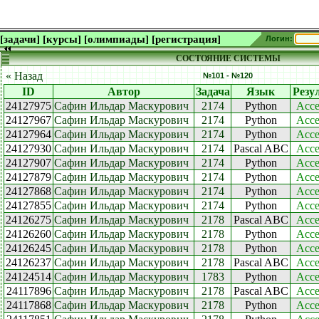
[задачи]
[курсы]
[олимпиады]
[регистрация]
Логин:
СОСТОЯНИЕ СИСТЕМЫ
« Назад
№101 - №120
ID
Автор
Задача
Язык
Резу
24127975
Сафин Ильдар Маскурович
2174
Python
Acce
24127967
Сафин Ильдар Маскурович
2174
Python
Acce
24127964
Сафин Ильдар Маскурович
2174
Python
Acce
24127930
Сафин Ильдар Маскурович
2174
Pascal ABC
Acce
24127907
Сафин Ильдар Маскурович
2174
Python
Acce
24127879
Сафин Ильдар Маскурович
2174
Python
Acce
24127868
Сафин Ильдар Маскурович
2174
Python
Acce
24127855
Сафин Ильдар Маскурович
2174
Python
Acce
24126275
Сафин Ильдар Маскурович
2178
Pascal ABC
Acce
24126260
Сафин Ильдар Маскурович
2178
Python
Acce
24126245
Сафин Ильдар Маскурович
2178
Python
Acce
24126237
Сафин Ильдар Маскурович
2178
Pascal ABC
Acce
24124514
Сафин Ильдар Маскурович
1783
Python
Acce
24117896
Сафин Ильдар Маскурович
2178
Pascal ABC
Acce
24117868
Сафин Ильдар Маскурович
2178
Python
Acce