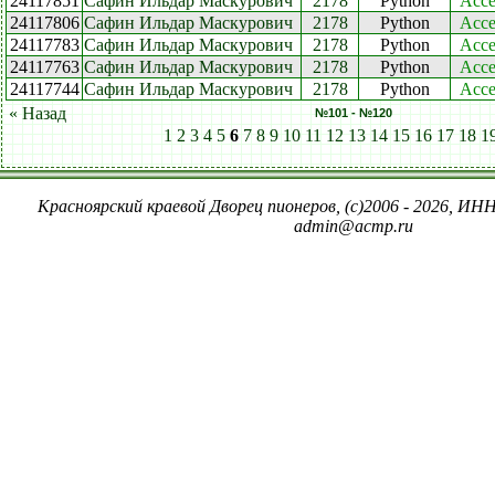
24117851
Сафин Ильдар Маскурович
2178
Python
Acce
24117806
Сафин Ильдар Маскурович
2178
Python
Acce
24117783
Сафин Ильдар Маскурович
2178
Python
Acce
24117763
Сафин Ильдар Маскурович
2178
Python
Acce
24117744
Сафин Ильдар Маскурович
2178
Python
Acce
« Назад
№101 - №120
1
2
3
4
5
6
7
8
9
10
11
12
13
14
15
16
17
18
1
Красноярский краевой Дворец пионеров, (c)2006 - 2026, ИНН
admin@acmp.ru