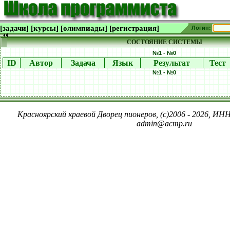
[задачи]
[курсы]
[олимпиады]
[регистрация]
Логин:
СОСТОЯНИЕ СИСТЕМЫ
№1 - №0
ID
Автор
Задача
Язык
Результат
Тест
№1 - №0
Красноярский краевой Дворец пионеров, (c)2006 - 2026, ИНН
admin@acmp.ru