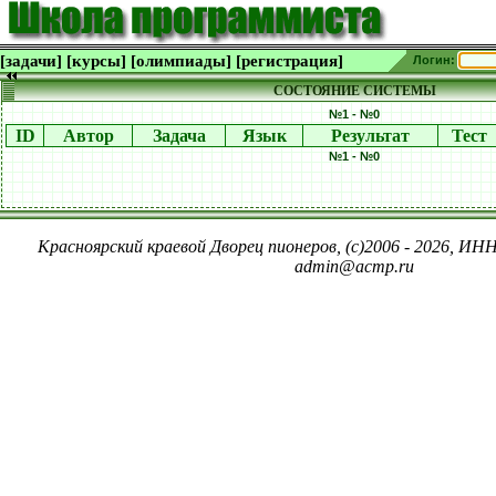
[задачи]
[курсы]
[олимпиады]
[регистрация]
Логин:
СОСТОЯНИЕ СИСТЕМЫ
№1 - №0
ID
Автор
Задача
Язык
Результат
Тест
№1 - №0
Красноярский краевой Дворец пионеров, (c)2006 - 2026, ИНН
admin@acmp.ru