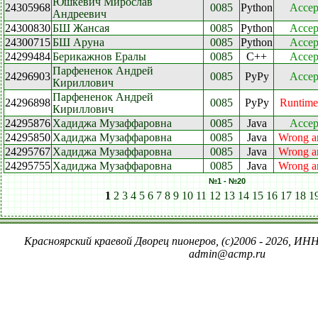
Юшкевич Мирослав
24305968
0085
Python
Accep
Андреевич
24300830
БШ Жансая
0085
Python
Accep
24300715
БШ Аруна
0085
Python
Accep
24299484
Берикажнов Ералы
0085
C++
Accep
Парфененок Андрей
24296903
0085
PyPy
Accep
Кириллович
Парфененок Андрей
24296898
0085
PyPy
Runtime
Кириллович
24295876
Хадиджа Музаффаровна
0085
Java
Accep
24295850
Хадиджа Музаффаровна
0085
Java
Wrong a
24295767
Хадиджа Музаффаровна
0085
Java
Wrong a
24295755
Хадиджа Музаффаровна
0085
Java
Wrong a
№1 - №20
1
2
3
4
5
6
7
8
9
10
11
12
13
14
15
16
17
18
1
Красноярский краевой Дворец пионеров, (c)2006 - 2026, ИНН
admin@acmp.ru