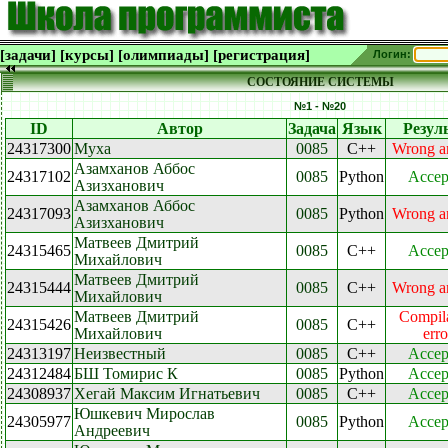
[задачи]
[курсы]
[олимпиады]
[регистрация]
Логин:
СОСТОЯНИЕ СИСТЕМЫ
№1 - №20
ID
Автор
Задача
Язык
Резул
24317300
Муха
0085
C++
Wrong a
Азамханов Аббос
24317102
0085
Python
Accep
Азизханович
Азамханов Аббос
24317093
0085
Python
Wrong a
Азизханович
Матвеев Дмитрий
24315465
0085
C++
Accep
Михайлович
Матвеев Дмитрий
24315444
0085
C++
Wrong a
Михайлович
Матвеев Дмитрий
Compil
24315426
0085
C++
Михайлович
erro
24313197
Неизвестный
0085
C++
Accep
24312484
БШ Томирис К
0085
Python
Accep
24308937
Хегай Максим Игнатьевич
0085
C++
Accep
Юшкевич Мирослав
24305977
0085
Python
Accep
Андреевич