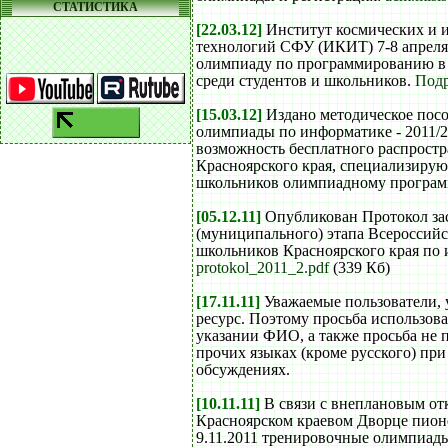
СТАТИСТИКА
[22.03.12]
Институт космических и
технологий СФУ (ИКИТ) 7-8 апреля 
олимпиаду по программированию в 
среди студентов и школьников.
Подр
[15.03.12]
Издано методическое пос
олимпиады по информатике - 2011/2
возможность бесплатного распростр
Красноярского края, специализиру
школьников олимпиадному програ
[05.12.11]
Опубликован Протокол зас
(муниципального) этапа Всероссий
школьников Красноярского края по 
protokol_2011_2.pdf
(339 Кб)
[17.11.11]
Уважаемые пользователи, 
ресурс. Поэтому просьба использова
указании ФИО, а также просьба не п
прочих языках (кроме русского) пр
обсуждениях.
[10.11.11]
В связи с внеплановым от
Красноярском краевом Дворце пион
9.11.2011 тренировочные олимпиады