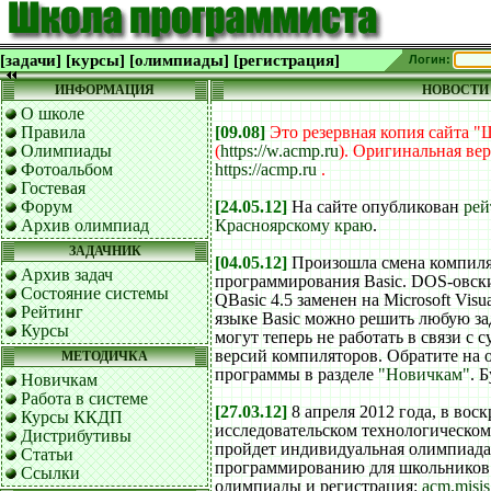
[задачи]
[курсы]
[олимпиады]
[регистрация]
Логин:
ИНФОРМАЦИЯ
НОВОСТИ
О школе
Правила
[09.08]
Это резервная копия сайта 
Олимпиады
(
https://w.acmp.ru
).
Оригинальная вер
Фотоальбом
https://acmp.ru
.
Гостевая
Форум
[24.05.12]
На сайте опубликован
рей
Архив олимпиад
Красноярскому краю
.
ЗАДАЧНИК
[04.05.12]
Произошла смена компиля
Архив задач
программирования Basic. DOS-овск
Состояние системы
QBasic 4.5 заменен на Microsoft Visua
Рейтинг
языке Basic можно решить любую за
Курсы
могут теперь не работать в связи 
версий компиляторов. Обратите на
МЕТОДИЧКА
программы в разделе
"Новичкам"
. 
Новичкам
Работа в системе
[27.03.12]
8 апреля 2012 года, в вос
Курсы ККДП
исследовательском технологическо
Дистрибутивы
пройдет индивидуальная олимпиада
Статьи
программированию для школьников 9,
Ссылки
олимпиады и регистрация:
acm.misis