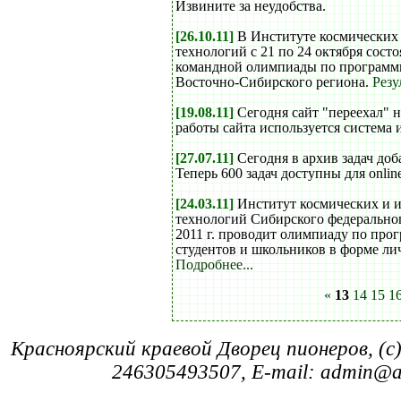
Извините за неудобства.
[26.10.11]
В Институте космических
технологий с 21 по 24 октября сост
командной олимпиады по программ
Восточно-Сибирского региона.
Резу
[19.08.11]
Сегодня сайт "переехал" н
работы сайта используется система и
[27.07.11]
Сегодня в архив задач до
Теперь 600 задач доступны для onlin
[24.03.11]
Институт космических и
технологий Сибирского федеральног
2011 г. проводит олимпиаду по пр
студентов и школьников в форме ли
Подробнее...
«
13
14
15
1
Красноярский краевой Дворец пионеров, (c
246305493507, E-mail: admin@